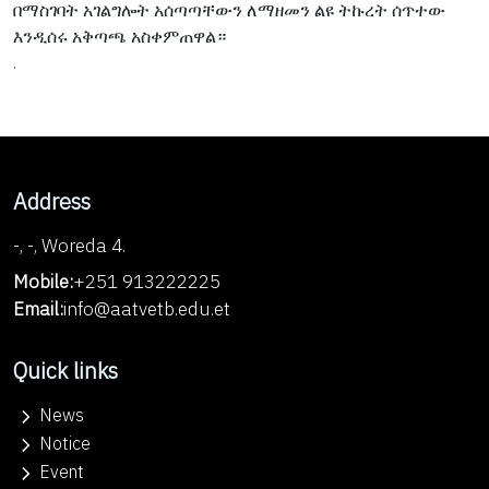
በማስገባት አገልግሎት አሰጣጣቸውን ለማዘመን ልዩ ትኩረት ሰጥተው
እንዲሰሩ አቅጣጫ አስቀምጠዋል።
.
Address
-
,
-
,
Woreda 4
.
Mobile:
+251 913222225
Email:
info@aatvetb.edu.et
Quick links
News
Notice
Event