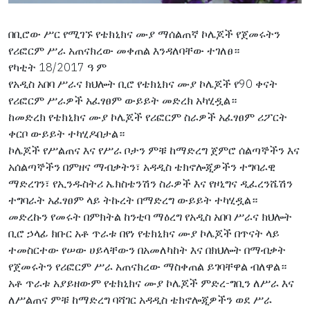
በቢሮው ሥር የሚገኙ የቴክኒክና ሙያ ማሰልጠኛ ኮሌጆች የጀመሩትን
የሪፎርም ሥራ አጠናክረው መቀጠል እንዳለባቸው ተገለፀ።
የካቲት 18/2017 ዓ ም
የአዲስ አበባ ሥራና ክህሎት ቢሮ የቴክኒክና ሙያ ኮሌጆች የ90 ቀናት
የሪፎርም ሥራዎች አፈፃፀም ውይይት መድረክ አካሂዷል።
ከመድረክ የቴክኒክና ሙያ ኮሌጆች የሪፎርም ስራዎች አፈፃፀም ሪፖርት
ቀርቦ ውይይት ተካሂዶበታል።
ኮሌጆች የሥልጠና እና የሥራ ቦታን ምቹ ከማድረግ ጀምሮ ሰልጣኞችን እና
አሰልጣኞችን በምዘና ማብቃትን፣ አዳዲስ ቴክኖሎጂዎችን ተግባራዊ
ማድረገን፣ የኢንዱስትሪ ኤክስቴንሽን ስራዎች እና የዞኒግና ዲፈረንሼሽን
ተግባራት አፈፃፀም ላይ ትኩረት በማድረግ ውይይት ተካሂዷል።
መድረኩን የመሩት በምክትል ከንቲባ ማዕረግ የአዲስ አበባ ሥራና ክህሎት
ቢሮ ኃላፊ ክቡር አቶ ጥራቱ በየነ የቴክኒክና ሙያ ኮሌጆች በጥናት ላይ
ተመስርተው የሠው ሀይላቸውን በአመለካከት እና በክህሎት በማብቃት
የጀመሩትን የሪፎርም ሥራ አጠናክረው ማስቀጠል ይገባቸዋል ብለዋል።
አቶ ጥራቱ አያይዘውም የቴክኒክና ሙያ ኮሌጆች ምድረ-ግቢን ለሥራ እና
ለሥልጠና ምቹ ከማድረግ ባሻገር አዳዲስ ቴክኖሎጂዎችን ወደ ሥራ