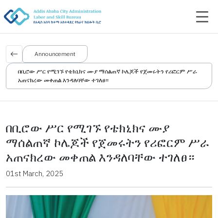
Announcement
በቢሮው ሥር የሚገኙ የቴክኒክና ሙያ ማሰልጠኛ ኮሌጆች የጀመሩትን የሪፎርም ሥራ
አጠናክረው መቀጠል እንዳለባቸው ተገለፀ።
በቢሮው ሥር የሚገኙ የቴክኒክና ሙያ
ማሰልጠኛ ኮሌጆች የጀመሩትን የሪፎርም ሥራ
አጠናክረው መቀጠል እንዳለባቸው ተገለፀ።
01st March, 2025